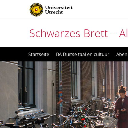
Schwarzes Brett – Al
Direct
Startseite
BA Duitse taal en cultuur
Aben
naar
het
inhoud