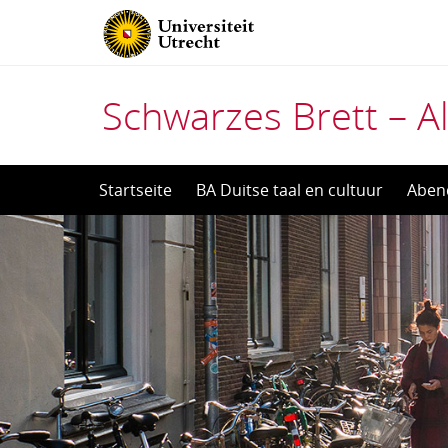
Schwarzes Brett – Al
Direct
Startseite
BA Duitse taal en cultuur
Aben
naar
het
inhoud