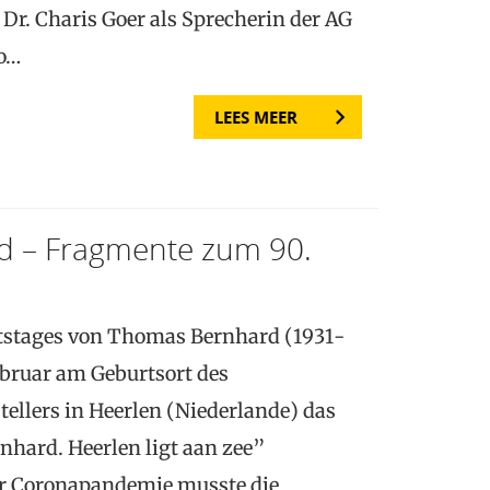
r. Charis Goer als Sprecherin der AG
o…
LEES MEER
 – Fragmente zum 90.
rtstages von Thomas Bernhard (1931-
Februar am Geburtsort des
tellers in Heerlen (Niederlande) das
ard. Heerlen ligt aan zee”
er Coronapandemie musste die