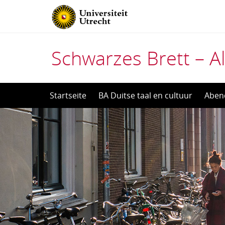
Schwarzes Brett – Al
Direct
Startseite
BA Duitse taal en cultuur
Aben
naar
het
inhoud