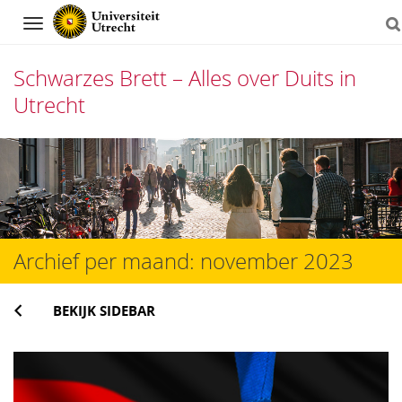
Navigation
Schwarzes Brett – Alles over Duits in
Utrecht
Direct
naar
het
inhoud
Archief per maand:
november 2023
BEKIJK SIDEBAR