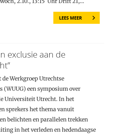
woch, 2.10., 13:15 Uhr Drift 21,…
LEES MEER
n exclusie aan de
ht”
t de Werkgroep Utrechtse
nis (WUUG) een symposium over
e Universiteit Utrecht. In het
n sprekers het thema vanuit
en belichten en parallelen trekken
iting in het verleden en hedendaagse