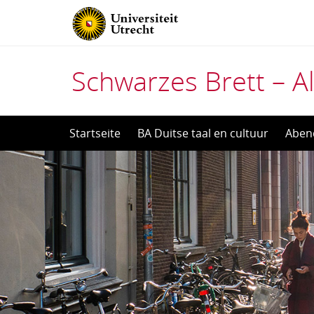
Schwarzes Brett – Al
Direct
Startseite
BA Duitse taal en cultuur
Aben
naar
het
inhoud