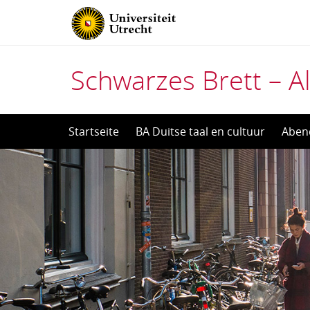
Schwarzes Brett – Al
Direct
Startseite
BA Duitse taal en cultuur
Aben
naar
het
inhoud