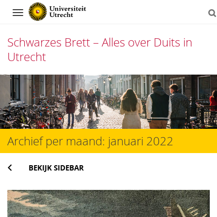
Navigation
Schwarzes Brett – Alles over Duits in
Utrecht
Direct
naar
het
inhoud
Archief per maand:
januari 2022
BEKIJK SIDEBAR