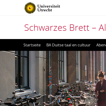
Schwarzes Brett – Al
Direct
Startseite
BA Duitse taal en cultuur
Aben
naar
het
inhoud