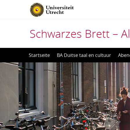
Schwarzes Brett – Al
Direct
Startseite
BA Duitse taal en cultuur
Aben
naar
het
inhoud