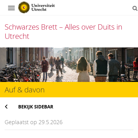
Navigation
Schwarzes Brett – Alles over Duits in
Utrecht
Direct
naar
het
inhoud
Auf & davon
BEKIJK SIDEBAR
Geplaatst op 29.5.2026