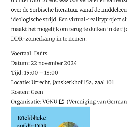
dichter Kito Lorenc was ook vertaler en samenst
over de Sorbische literatuur vanaf de middelee
ideologische strijd. Een virtual-realityproject s
maakt het mogelijk om terug te duiken in de tijd
DDR-zomerkamp in te nemen.
Voertaal: Duits
Datum: 22 november 2024
Tijd: 15:00 – 18:00
Locatie: Utrecht, Janskerkhof 15a, zaal 101
Kosten: Geen
Organisatie:
VGNU
(Vereniging van Germani