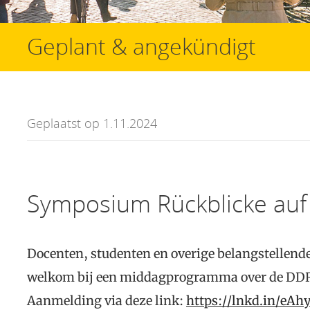
Geplant & angekündigt
Geplaatst op 1.11.2024
Symposium Rückblicke auf
Docenten, studenten en overige belangstellend
welkom bij een middagprogramma over de DDR i
Aanmelding via deze link:
https://lnkd.in/eAh