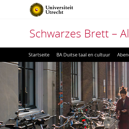
Schwarzes Brett – Al
Direct
Startseite
BA Duitse taal en cultuur
Aben
naar
het
inhoud