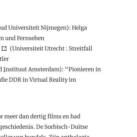
d Universiteit Nijmegen): Helga
ilm und Fernsehen
(Universiteit Utrecht : Streitfall
tler
nd
I
nstituut Amsterdam): “Pionieren in
ie DDR in Virtual Reality im
or meer dan dertig films en had
egeschiedenis. De Sorbisch-Duitse