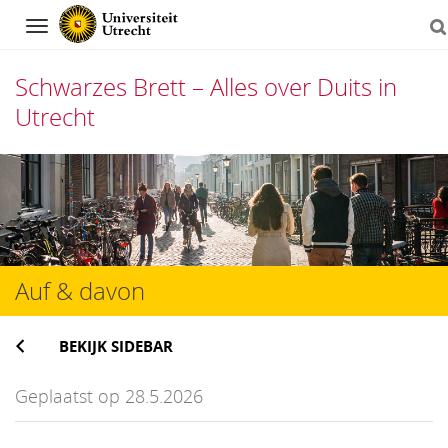
Navigation
Schwarzes Brett – Alles over Duits in
Utrecht
Direct
naar
het
inhoud
Auf & davon
BEKIJK SIDEBAR
Geplaatst op 28.5.2026