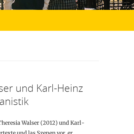
ser und Karl-Heinz
anistik
Theresia Walser (2012) und Karl-
rtexte und las Szenen vor, er