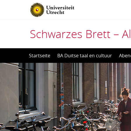
Schwarzes Brett – Al
Direct
Startseite
BA Duitse taal en cultuur
Aben
naar
het
inhoud