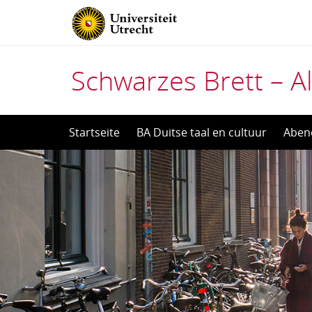
Schwarzes Brett – Al
Direct
Startseite
BA Duitse taal en cultuur
Aben
naar
het
inhoud