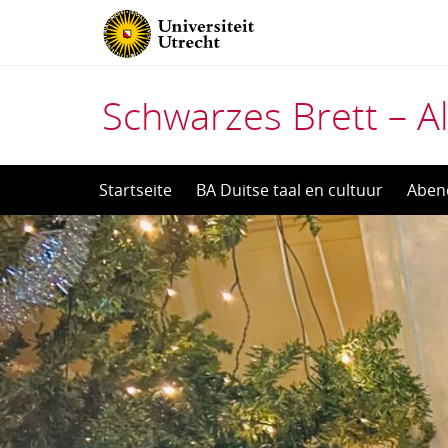
Schwarzes Brett – Al
Direct
Startseite
BA Duitse taal en cultuur
Aben
naar
het
inhoud