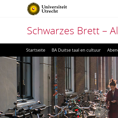
Schwarzes Brett – Al
Direct
Startseite
BA Duitse taal en cultuur
Aben
naar
het
inhoud