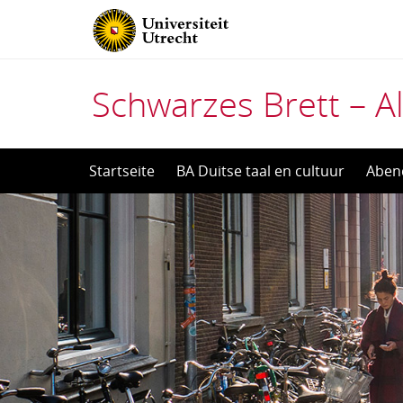
Schwarzes Brett – Al
Direct
Startseite
BA Duitse taal en cultuur
Aben
naar
het
inhoud