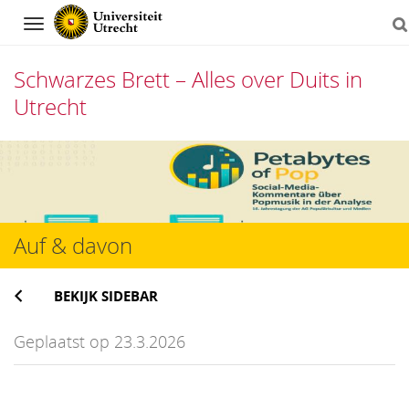
Navigation
Schwarzes Brett – Alles over Duits in
Utrecht
Direct
naar
het
Auf & davon
inhoud
BEKIJK SIDEBAR
Geplaatst op 23.3.2026