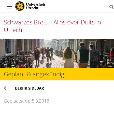
Navigation
Schwarzes Brett – Alles over Duits in
Utrecht
Direct
naar
het
inhoud
Geplant & angekündigt
BEKIJK SIDEBAR
Geplaatst op 5.3.2018