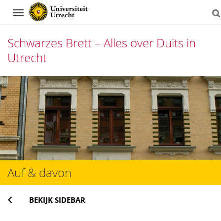
Navigation
Schwarzes Brett – Alles over Duits in
Utrecht
Direct
naar
het
inhoud
Auf & davon
BEKIJK SIDEBAR