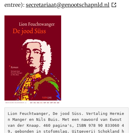
entree):
secretariaat@genootschapnld.nl
Lion Feuchtwanger, De jood Süss. Vertaling Hermie
n Manger en Nils Buis. Met een nawoord van Ewout 
van der Knaap. 460 pagina's, ISBN 978 90 833060 4 
9, gebonden in stofomslag. Uitgeverij Schokland 
h