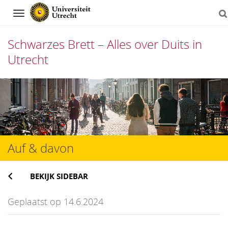
Navigation
Schwarzes Brett – Alles over Duits in
Utrecht
Direct
naar
het
inhoud
Auf & davon
BEKIJK SIDEBAR
Geplaatst op 14.6.2024