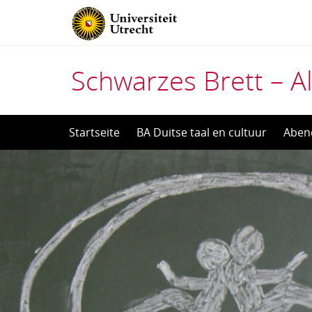
Schwarzes Brett – Al
Direct
Startseite
BA Duitse taal en cultuur
Aben
naar
het
inhoud