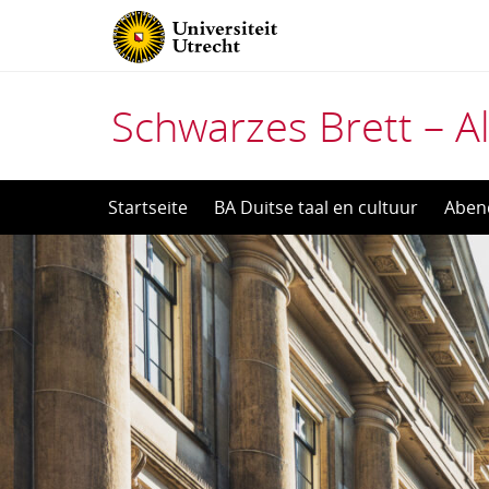
Schwarzes Brett – Al
Direct
Startseite
BA Duitse taal en cultuur
Aben
naar
het
inhoud