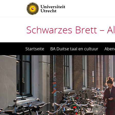
Schwarzes Brett – Al
Direct
Startseite
BA Duitse taal en cultuur
Aben
naar
het
inhoud